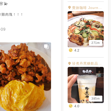
💫
覺旅咖啡 JourneyKaffe 陽光店
炸雞肉塊！！！
-09
271m
4.2
珍煮丹黑糖飲品專賣 內湖江南店
385m
4.0