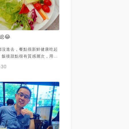
媳😂
都沒進去，餐點很新鮮健康吃起
，飯後甜點很有質感層次，用餐
淨很棒
-30