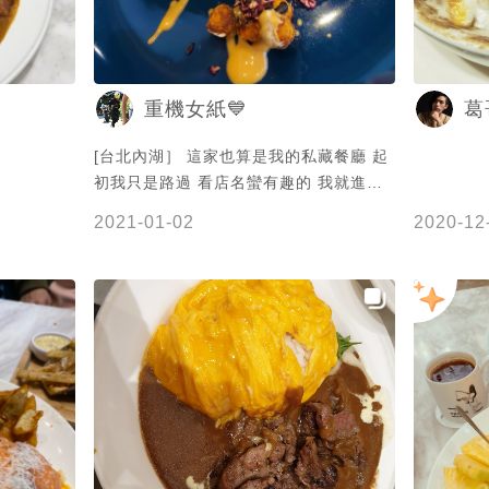
重機女紙💙
葛
[台北內湖］ 這家也算是我的私藏餐廳 起
初我只是路過 看店名蠻有趣的 我就進去
嘗試 價位中高 但餐點真的非常不錯！ 店
2021-01-02
2020-12
內有一些詼諧的插畫 是上班族的一些心理
os 蠻可愛 頗有趣味的一家店 「炸雞塊歐
姆蛋包飯」$240 他們家招牌應該屬咖喱
系列 咖喱不辣 是順口的咖喱 搭配半熟歐
姆蛋簡直是絕配 炸物的部分不會太油膩
炸雞內部鮮嫩多汁 很好吃！ 甜點部分要
看櫃上有什麼 但甜點也是可圈可點 下午
茶也很適合來這裡 整體評價⭐️⭐️⭐️⭐️ 以咖
喱來說 價位上偏高 甜點也是 但餐點很不
錯！