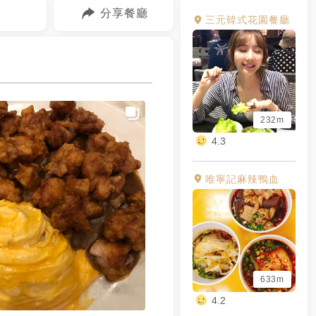
分享餐廳
三元韓式花園餐廳
232m
4.3
唯寧記麻辣鴨血
633m
4.2