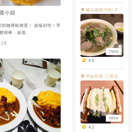
榛品越南河粉/ Pho Vietnam Taipei
麗小姐
家的咖哩歐姆蛋！ 超級好吃！早
也都很棒，超值。
-18
750m
4.6
早點初發 三明治·菠蘿專賣 內湖店
365m
4.2