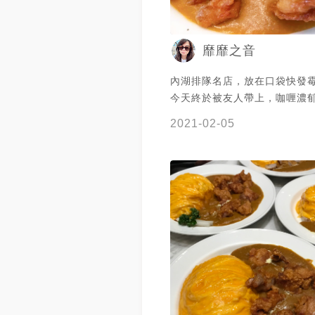
靡靡之音
內湖排隊名店，放在口袋快發霉
今天終於被友人帶上，咖喱濃
上半熟蛋，炸物處理很強，不
2021-02-05
大推❤️