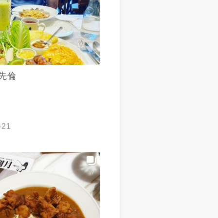
先倫
-21