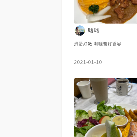
駱駱
滑蛋好嫩 咖喱醬好香😍
2021-01-10