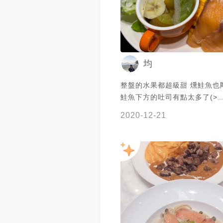
均
整盤的水果都超級甜 燻鮭魚也
鮭魚下方的吐司有點太多了(>﹏
2020-12-21