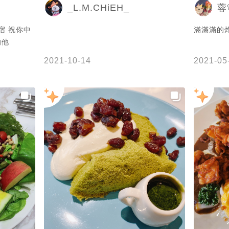
_L.M.CHiEH_
蓉
宿 祝你中
滿滿滿的
愛的他
2021-10-14
2021-05