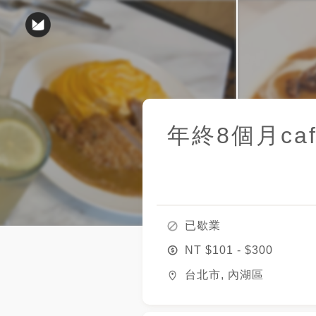
年終8個月cafe
已歇業
NT $
101
- $
300
台北市, 內湖區