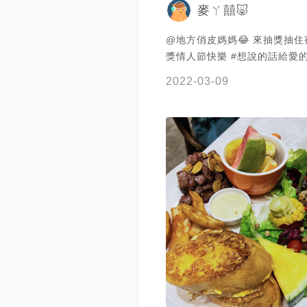
麥ㄚ囍🐷
@地方俏皮媽媽😂 來抽獎抽住
獎情人節快樂 #想說的話給
2022-03-09