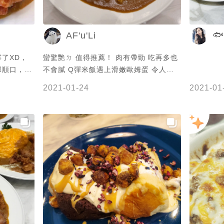
🐟
AF'u'Li
了XD，
蠻驚艷ㄉ 值得推薦！ 肉有帶勁 吃再多也
郁順口，配
不會膩 Q彈米飯遇上滑嫩歐姆蛋 令人無
愧是名店，
法招架ㄚ～ 生菜跟摩卡普普
2021-01-24
2021-01