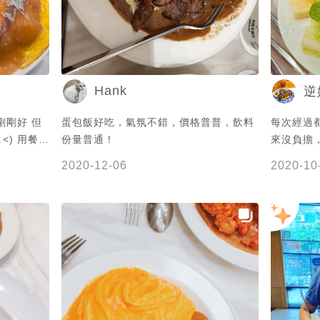
Hank
逆
剛剛好 但
蛋包飯好吃，氣氛不錯，價格普普，飲料
每次經過
<) 用餐環
份量普通！
來沒負擔
境不錯 下次再來試試看其他餐點٩(˃̶͈̀௰˂̶͈́)و
環境很乾
2020-12-06
2020-10