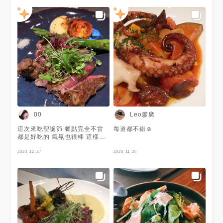
Leo廖廣
00
這次來吃聖誕節 餐點完全不雷
每道都不錯☺️
都是好吃的 氣氛也很棒 這樣兩
個人大概三千塊左右 給你們參
考 #肋眼 #牛排 #五分熟 很好吃
2020-12-27
2020-11-26
～ 但是後來我叫他多給我們一
點海鹽 我喜歡牛排➕海鹽很單純
的味道 （他的 #薯泥 也好吃）