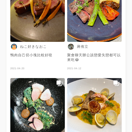
ねこ好きなおこ
蔣侑立
鴨肉自己切小塊比較好咬
聚會聊天辦公談戀愛失戀都可以
來吃😂
2021-04-20
2021-04-12