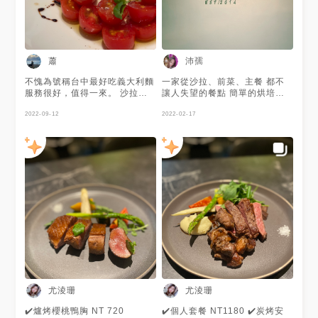
蕭
沛孺
不愧為號稱台中最好吃義大利麵
一家從沙拉、前菜、主餐 都不
服務很好，值得一來。 沙拉很
讓人失望的餐點 簡單的烘培方
驚艷此行最喜歡。
式更能吃食材的美味
2022-09-12
2022-02-17
尤淩珊
尤淩珊
✔️爐烤櫻桃鴨胸 NT 720
✔️個人套餐 NT1180 ✔️炭烤安