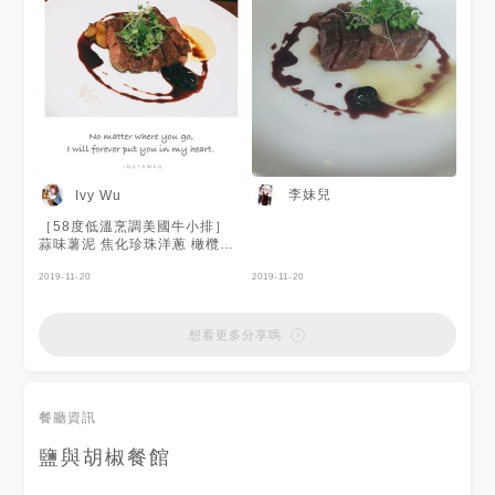
李妹兒
Ivy Wu
［58度低溫烹調美國牛小排］
蒜味薯泥 焦化珍珠洋蔥 橄欖紅
酒肉汁 菜苗 前菜［炸麵糰 ］
甜點［溫熱沙巴雍］ 這兩道我
2019-11-20
2019-11-20
最滿意😙，不過整體都算不錯～
想看更多分享嗎
餐廳資訊
鹽與胡椒餐館