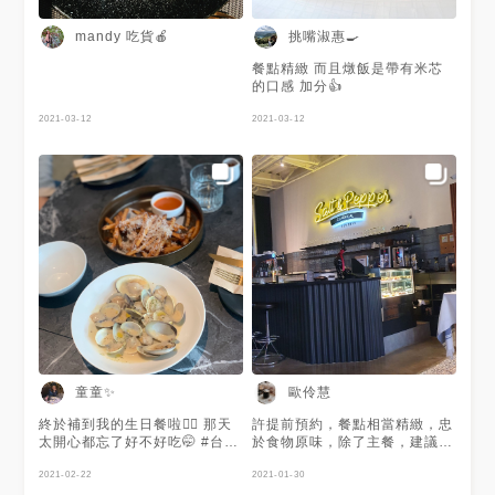
mandy 吃貨🍎
挑嘴淑惠🍳
餐點精緻 而且燉飯是帶有米芯
的口感 加分👍
2021-03-12
2021-03-12
童童✨
歐伶慧
終於補到我的生日餐啦✌🏻 那天
許提前預約，餐點相當精緻，忠
太開心都忘了好不好吃🤭 #台中
於食物原味，除了主餐，建議加
療癒美食
點開胃菜跟湯湯品增加豐富度
2021-02-22
2021-01-30