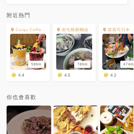
附近熱門
Cuiqu Coffee 奎克咖啡 台中公益店
南屯豬腳麵線
桀壽司日本料理 公益店
596m
786m
474m
4.4
4.5
4.2
你也會喜歡