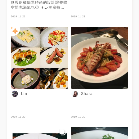
鹽與胡椒簡單時尚的設計讓整體
空間充滿氣氛😌 👨‍🍳主廚特製
的義大利餐點絕對能滿足喜愛吃
美食的你們！ 想吃記得儘早訂
2019-11-21
2019-11-21
位～～ 謝謝 @Shara 提供美照
❤️快再來多分享美食啦～～
Lin
Shara
2019-11-20
2019-11-20