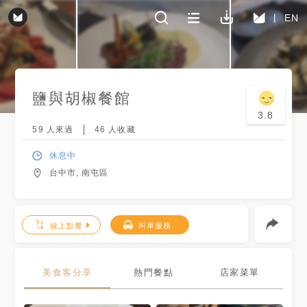
EN
鹽與胡椒餐館
3.8
59
人來過
46
人收藏
休息中
台中市, 南屯區
線上點餐
叫車服務
美食客分享
熱門餐點
店家菜單