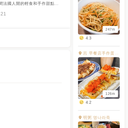
一間法國人開的輕食和手作甜點專
able L'Épicerie" ， 這家的三
-21
點都是選用優質食材手工製作
跟大學同學夫婦一行人下午到這家
247m
款三明治和兩款甜點一起享用，
好吃的。 只可惜當天有好多款甜
4.3
而空，QQ 要不然還真希望能再
更多甜點啊！
呂 早餐店手作蛋餅專賣
LÉpicerie #三明治 #手作甜點 #
#法式三明治 #正港巴黎人三明
芝麻塔 #薄荷檸檬塔 #Jeremy
#台南美食 #台南甜點 #台南輕
法式 #台南市 #中西區 #健康路
南大學 #台南棒球場
126m
4.2
3/
明粥 명나라죽