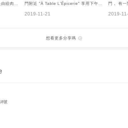
是由絞肉和
門附近 "À Table L'Épicerie" 享用下午茶
門， 有
和松子仁，
的食記完成了！
賣店 "À T
2019-11-21
2019-11
強。 ，
http://jeremyfoodie.tw/blog/post/227469113
明治和甜
熟，酸味較
我們都對 "À Table L'Épicerie" 的三明治
的， 我
口咬下的麵
和手作甜點印象都很不錯， 餐點都選用優
合點了一
不定我上輩
質食材純手工製作， 三明治挺好吃的，
覺得都蠻
想看更多分享嗎
抵擋對麵包
手作甜點精緻又美味。 推薦大家可以到
點被一掃
"À Table L'Épicerie" 享用這家道地的法
品嘗這家
式三明治和手作甜點。 À Table
#ÀTable
L'Épicerie 地址：台南市中西區健康路一
法式甜點 
e
段170巷18號 電話：(06) 214-0025 營
治 #剛剛好
業時間：星期二~六 11:30~17:00；星期
在台南市 
日 10:30~16:00 (星期一公休) 大家在IG
食 #台南
上也一起來追蹤「Jeremy以食為天」
一段 #台
吧！ 帳號： jeremy_the_foodie0723
18號
https://www.instagram.com/jeremy_the_foodie072
#ÀTableLÉpicerie #三明治 #手作甜點 #
法式甜點 #法式三明治 #手工香腸 #法式
起司臘腸 #SaucissonSecFromage #正