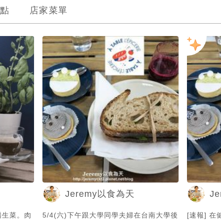
點
店家菜單
Jeremy以食為天
J
醋生菜。肉
5/4(六)下午跟大學同學夫婦在台南大學後
[速報] 