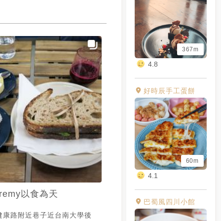
367m
4.8
好時辰手工蛋餅
60m
4.1
eremy以食為天
巴蜀風四川小館
在健康路附近巷子近台南大學後