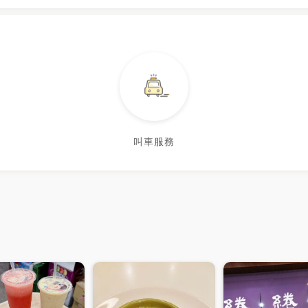
港巴黎人三明治 #LeVraiParisien #剛剛
好芝麻塔 #薄荷檸檬塔 #Jeremy在台南
市 #台南美食 #台南甜點 #台南輕食 #台
南法式 #台南市 #中西區 #健康路一段 #
台南大學 #台南棒球場
叫車服務