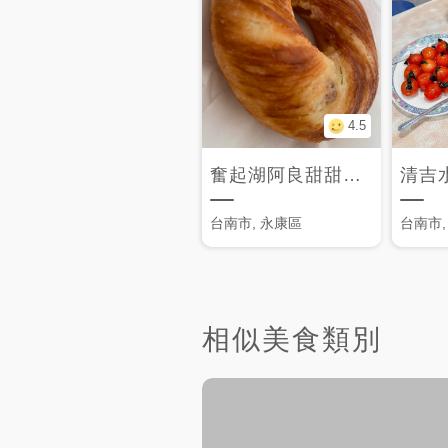
4.5
奮起湖阿良甜甜圈-家專店
清吉
台南市, 永康區
台南市,
相似美食類別