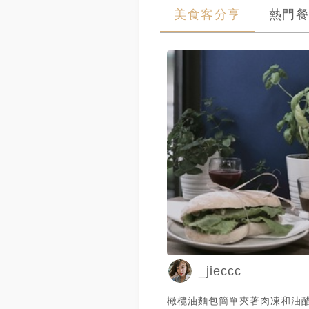
美食客分享
熱門餐
_jieccc
橄欖油麵包簡單夾著肉凍和油