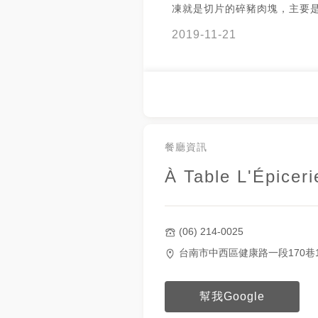
凍就是切片的碎豬肉塊，主要
肥肉所組成，裡頭混著迷迭香
2019-11-21
清爽好吃，但油醋的酸味後勁較
橄欖油麵包表面香脆，內裡軟
淡，麥香則細緻突出。難以大
包，嘴巴沾滿表層的麵粉，說
子是個法國人，這輩子才難以
的愛。
餐廳資訊
À Table L'Épiceri
(06) 214-0025
台南市中西區健康路一段170巷
幫我Google