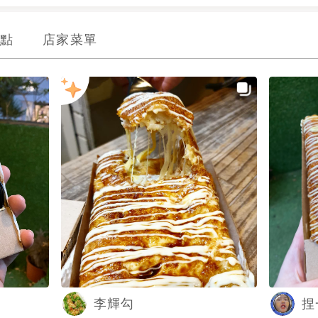
點
店家菜單
李輝勾
捏