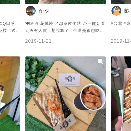
食，每一家我都好想入口，強生推薦給你
かや
齡
們的，希望你們有時間都可以去吃吃看，
不要忘了標註我喔！ - 打卡google評論5
軟Q口感，
🍽邊邊 花賊燒 📍忠孝敦化站 👉一開始看
#台北 #
顆🌟🌟 龍蝦泡飯/烏龍麵 嚐鮮價只要300
花枝、透
到沒有人買，想說算了，但還是很想吃🤣
元 - 老闆喜獲麟兒請吃雞腿 即日起消費
 加上🇯🇵
所以就買了 💁🏻‍♀️很讓我驚艷😺皮QQ的，
滿千 送*溫體拷土雞腿* 店內售價200元 -
2019-11-21
2019-11
銅板美食
蛋包在最外層，料比想像的多，醬料是日
#強生在新竹隨便吃 #強生隨便吃 - #新竹
式甜甜的，我很喜歡🌸 🙌現點現做，需要
#新竹美食 #新竹小吃 #東門市場 #新竹
等一下下時間
晚餐 #新竹推薦 #新竹餐廳 #新竹宵夜 #
新竹關東煮 #烏龍麵 #龍蝦泡飯 #皮蛋 #
小菜 #hsinchu #hsinchufood #taiwan
#taiwanfood #noodles #lunch