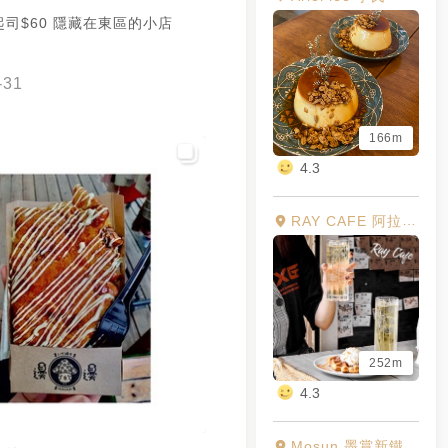
司$60 隱藏在東區的小店
-31
166m
4.3
RAY CAFE 阿拉比卡手烘咖啡
252m
4.3
Mosun 墨賞新鐵板料理餐廳