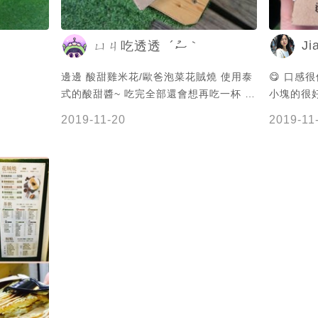
Ji
ㄩㄐ吃透透 ´ސު｀
邊邊 酸甜雞米花/歐爸泡菜花賊燒 使用泰
😋 口感很
式的酸甜醬~ 吃完全部還會想再吃一杯 認
小塊的很
真好吃 很推薦這個😍 花賊燒口感有點類
2019-11-20
2019-11
似大阪燒 泡菜剛好可以解膩唷~ 去東區我
一定會再去買雞米花 😂 - 🚉 捷運忠孝敦
化站 ⏲ 11:30-21:30(周一休) #ㄩㄐ吃の
圓滾滾🍍 #ㄩㄐ吃忠孝敦化站