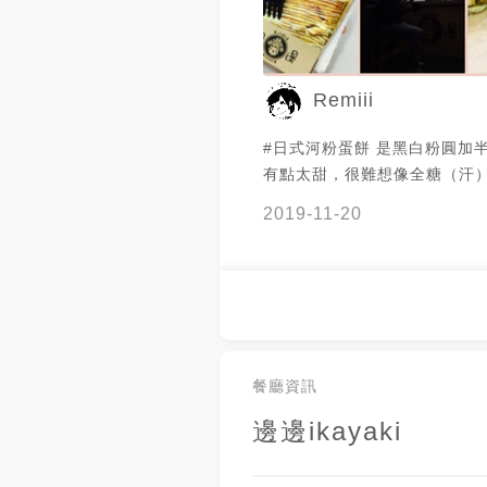
Remiii
#日式河粉蛋餅 是黑白粉圓加
有點太甜，很難想像全糖（汗）
原味很像大阪燒的點綴，就是
2019-11-20
是吃起來很像在吃日式炒麵的醬
滋不會太多，細細長長的，擠
小，跟醬汁比例搭的不錯👍 
上去一起煎，又放了河粉皮，
在很像早餐店，但又跟早餐店
甚遠。 皮很Q，現吃的盒子很
帶就沒有，所以我當場在那邊
餐廳資訊
剛煎好的花賊燒(*ºчº*)
邊邊ikayaki