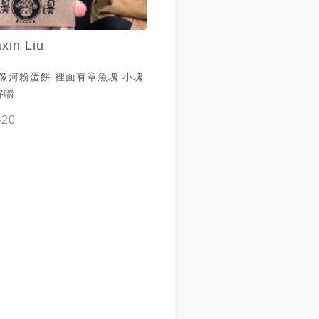
axin Liu
像河粉蛋餅 裡面有章魚塊 小塊
好嚼
-20