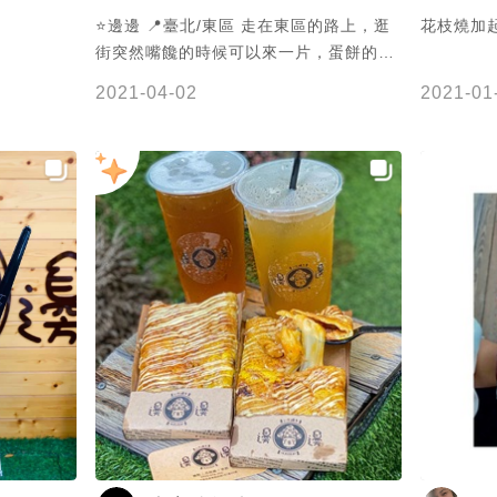
⭐邊邊 📍臺北/東區 走在東區的路上，逛
花枝燒加起
街突然嘴饞的時候可以來一片，蛋餅的口
感跟一般蛋餅感覺不同，內包章魚、小卷
2021-04-02
2021-01
🐙、花枝，再淋上香噴噴的大阪燒醬汁及
美乃滋，就成了花賊燒，外皮鹹中帶甜
度，微酸的泡菜，口味不會很辣，吃起來
真是越吃越唰嘴，真的要趁熱吃，才可以
感受到，美好的滋味，彷彿置身日本的感
覺☺ #就絲愛起司花賊燒 💰60 #歐爸泡菜
花賊燒 💰60 🏠臺北市大安區忠孝東路四
段181巷20號 🚶忠孝敦化站1號出口 ⏰平
日12:00-21:00 假日13:00-21:00 （店
休週一） ⭐滿5分 CP值4.4/5 再訪4.3/5
環境4/5 服務4/5 #輝勾吃臺北 #台北美食
#台北 #台北必吃 #邊邊 #花賊燒
#ikayaki #food #花枝 #經典原味花賊燒
#Taipei #yummy #delicious #邊邊
ikayaki #銅板美食 #平價美食 #台灣小吃