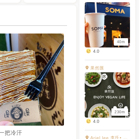
40m
4.0
果然匯
230m
4.0
一把冷汗
Ariel lee 李氏• Cafe