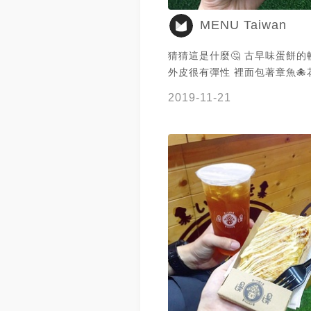
MENU Taiwan
猜猜這是什麼🤔 古早味蛋餅的
外皮很有彈性 裡面包著章魚🐙
抽、起司🧀️海苔、泡菜、玉米🌽
2019-11-21
日式醬料鹹甜鹹甜的 巷弄內的
😋 謝謝 @かや 提供美照❤️台北桃園美食
客👋🏻快來發嘍一個！