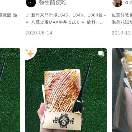
強生隨便吃
o
#foods #taiwanesefood #igfood
#instafoodporn #相機先食 #相機食先 #
隱藏版 熱
🚩 新竹東門市場1045、1046、1064號 -
位至於敦化
美食日記 #美食分享 #美食攝影 #小吃
🔹 八鷹皮蛋MAX牛丼 $180 🔸 飲料+風
泡菜花賊燒
#foodie
味小菜套餐 $55 🔹豪華龍蝦超級蹦 烏龍/
控的人就
2020-06-14
2019-11
泡飯 🔸關東煮套餐 湯/炸 - 這家我以前
菜很酸很辣 裡頭的會吃到🦑ㄧ小塊
竟然有吃過，我真的有夠呆，他們家的關
吃
東煮，我個人覺得蠻可以的，他們超多店
面的，總共有3區作為，夠你坐下來休息
了啦！ - 皮蛋MAX牛丼我意外覺得好吃
欸，因為我平常都不太常吃皮蛋，但他們
竟然可以把皮蛋和丼飯做結合，做出美味
的餐點。 - 龍蝦你看，好吸引人喔～湯頭
部分很鮮甜，再來就是關冬煮（炸）的部
分，關冬煮拿去炸，外皮多了一層炸衣，
內部被鎖住水份，個人推薦炸香菇。小菜
的部分，我個人覺得蠻加分的，吃不飽還
可以搭配附的小菜，而且價位也蠻合理
的。 - 東門市場真的非常多的小吃、美