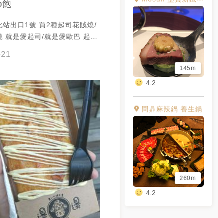
.o飽
站出口1號 買2種起司花賊燒/
 就是愛起司/就是愛歐巴 起司
是要了品嚐一下 想吃辣的這個泡
-21
 很好
145m
4.2
問鼎麻辣鍋 養生鍋
260m
4.2