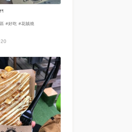
🍴
東區 #好吃 #花賊燒
-20