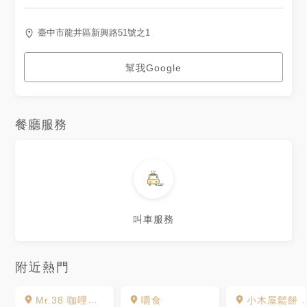
臺中市龍井區新興路51號之1
幫我Google
餐廳服務
叫車服務
附近熱門
Mr.38 咖哩界的傳奇人物(東海店)
嚼食
小木屋鬆餅 台中東海店