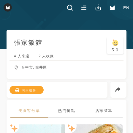
EN
張家飯館
5.0
4
人來過
2
人收藏
台中市, 龍井區
叫車服務
美食客分享
熱門餐點
店家菜單