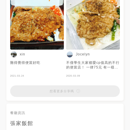
xin
Jocelyn
難得覺得便當好吃
不僅學生大家都愛cp值高的不行
的便當店！ 一律75元 有一樣主
菜四樣副菜 看那個排骨多大塊
2021-03-24
〰〰 而且是好吃的👍🏻
2020-03-09
想看更多分享嗎
餐廳資訊
張家飯館