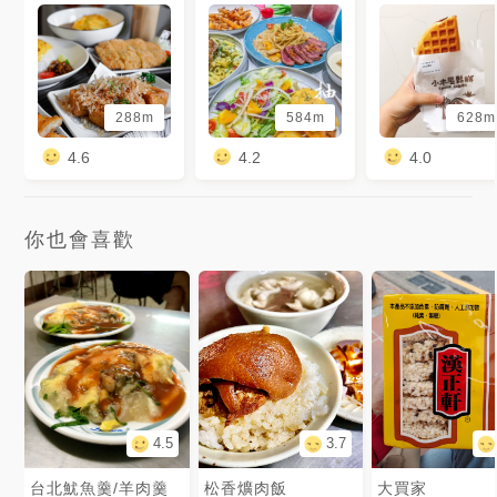
288m
584m
628m
4.6
4.2
4.0
你也會喜歡
4.5
3.7
台北魷魚羹/羊肉羹
松香爌肉飯
大買家