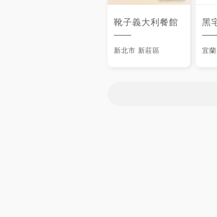
靴子義大利餐館
黑宅Bl
新北市
新莊區
宜蘭