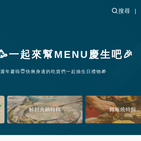
搜尋
一起來幫MENU慶生吧🎉
週年慶啦😇快揪身邊的吃貨們一起抽生日禮物🎁
起來幫MENU慶生吧🎉
解封火鍋特輯
鐵板燒特輯