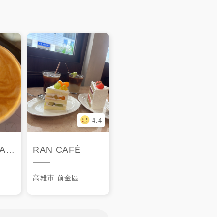
4.4
館店
RAN CAFÉ
高雄市
前金區