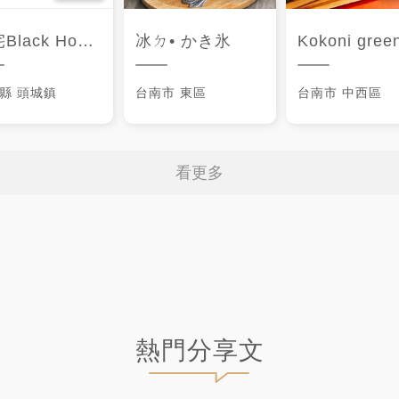
ack House Cafe
冰ㄉ• かき氷
Kokoni gree
縣
頭城鎮
台南市
東區
台南市
中西區
看更多
熱門分享文