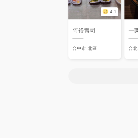
4.1
阿裕壽司
一蘭
台中市
北區
台北