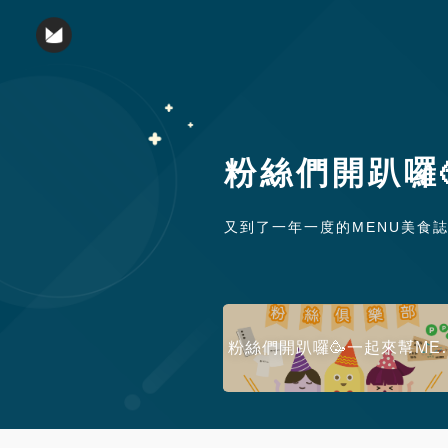
粉絲們開趴囉
又到了一年一度的MENU美食誌
粉絲們開趴囉🥳一