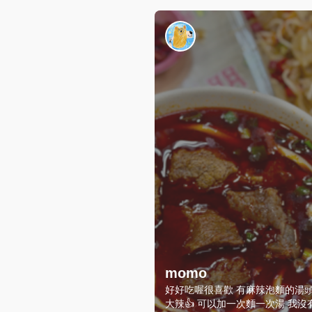
momo
好好吃喔很喜歡 有麻辣泡麵的湯頭
大辣👍 可以加一次麵一次湯 我沒