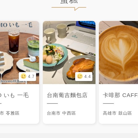
4.7
4.4
O いも 一毛
台南葡吉麵包店
卡啡那 CAFFAINA-美術
市
苓雅區
台南市
中西區
高雄市
鼓山區