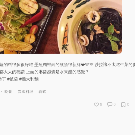
薩的料很多很好吃 墨魚麵裡面的魷魚很新鮮❤️💚💜 沙拉讓不太吃生菜的
都大大的稱讚 上面的淋醬感覺是水果醋的感覺？
墾丁
#披薩
#義大利麵
晚餐
異國料理
義式
8
0
0