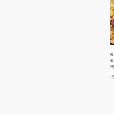
披
爹
#