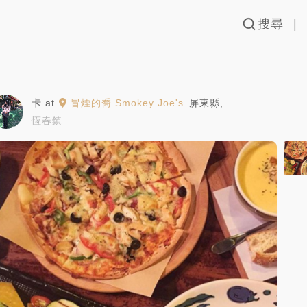
搜尋
卡
at
冒煙的喬 Smokey Joe's
屏東縣
,
恆春鎮