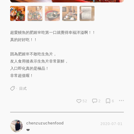
超愛鰻魚的肥姬🌸吃第一口就覺得幸福洋溢啊！！
真的好好吃！！
因為肥姬🌸不敢吃生魚片，
友人食用後表示生魚片非常新鮮，
入口即化真的是極品！
非常超值喔！
日式
52
2
6
chenzuzuchenfood
2020-07-01
❤️