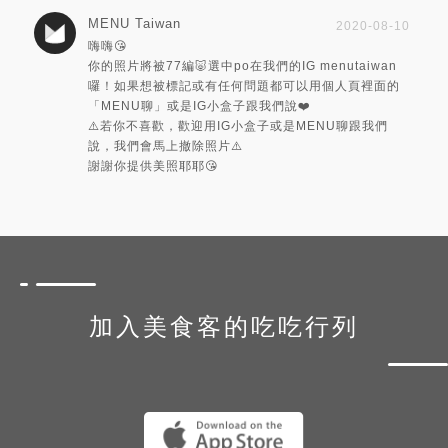
MENU Taiwan
2020-08-10
嗨嗨😘
你的照片將被77編🐷選中po在我們的IG menutaiwan
囉！如果想被標記或有任何問題都可以用個人頁裡面的
「MENU聊」或是IG小盒子跟我們說❤️
⚠️若你不喜歡，歡迎用IG小盒子或是MENU聊跟我們
說，我們會馬上撤除照片⚠️
謝謝你提供美照耶耶😘
加入美食客的吃吃行列