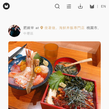
EN
肥姬🌸
at
坐著做。海鮮丼飯專門店
桃園市
,
中壢區