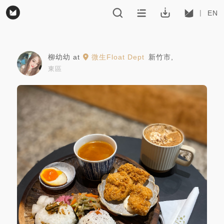
EN
柳幼幼
at
微生Float Dept
新竹市
,
東區