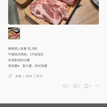
豬豬雙人套餐 $1,088
平價韓式烤肉。CP值很高
好喜歡他的沾醬
青蒜醬♥。梨汁醬。韓式辣醬
晚餐
燒烤
韓式
1
0
0