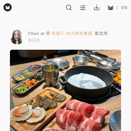
EN
Chun
at
燒桶子 韓式烤肉餐廳
新北市
,
新莊區