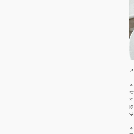
📍

韓
稱
除
做
