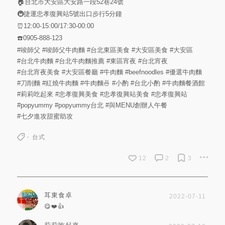
🏠台北市大安區大安路一段52巷24號
🚇捷運忠孝復興站5號出口步行5分鐘
⏰12:00-15:00/17:30-00:00
☎️0905-888-123
#竣師父
#竣師父牛肉麵
#台北東區美食
#大安區美食
#大安區
#台北牛肉麵
#台北牛肉麵推薦
#東區宵夜
#台北宵夜
#台北宵夜美食
#大安區餐廳
#牛肉麵
#beefnoodles
#優選牛肉麵
#刀削麵
#紅燒牛肉麵
#牛肉麵🍜
#小酌
#台北小酌
#牛肉麵餐酒館
#莉莉吃起來
#忠孝復興美食
#忠孝復興站美食
#忠孝復興站
#popyummy
#popyummy台北
#與MENU創辦人午餐
#七夕進攻甜蜜助攻
台式
12
2
3
耳東食卓
2022-07-11
😋❤️👍