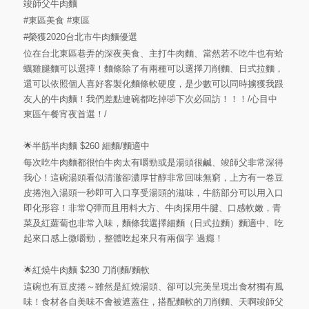
竣師父牛肉麵
#東區美食
#東區
#榮獲2020台北市牛肉麵優選
位在台北東區巷弄的深夜美食、主打牛肉麵、當然若不吃牛也有蛤
蠣雞腿麵可以選擇！麵條除了有兩種可以選擇刀削麵、日式拉麵，
還可以依照個人喜好客製化麵條軟硬度，是少數可以同時擄獲我跟
友人的牛肉麵！我們差點連碗都吃掉🤣下次必回訪！！！/心目中
東區午餐宵夜首選！/
🌟半筋半肉麵 $260 細麵/麵適中
每次吃牛肉麵都很怕牛肉太有嚼勁或是湯頭很鹹、竣師父非常深得
我心！這碗湯頭看似清澈卻濃厚甘醇非常回味無窮，上方有一卷豆
皮捲泡入湯頭一秒即可入口享受湯頭的滋味，牛筋部分可以用入口
即化形容！非常Q彈而且用料大方、牛肉採用牛腱、口感軟嫩，青
菜及紅蘿蔔也非常入味，麵條我選擇細麵（日式拉麵）麵適中、吃
起來口感上微嚼勁，整體吃起來只有兩個字 過癮！
🌟紅燒牛肉麵 $230 刀削麵/麵軟
這碗也有豆皮捲～雖然是紅燒湯頭、卻可以完美呈現出食材獨有風
味！食材各自美味不會被遮蓋住，搭配麵軟的刀削麵、天啊竣師父