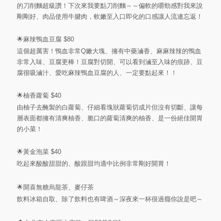
的刀削麵超級讚！下次來我要點刀削麵～～偏軟的嚼勁感對我來說
剛剛好、肉品使用牛腱肉，軟嫩至入口即化的口感讓人流連忘返！
🌟麻辣鴨血豆腐 $80
這個超厲害！鴨血非常Q嫩大塊、擁有中藥滷香、麻麻辣辣的鴨血
非常入味、豆腐更棒！豆腐對切開、可以看到滷至入味的痕跡、豆
腐很吸滷汁、愛吃麻辣鴨血豆腐的人、一定要點起來！！
🌟柚香蘿蔔 $40
由柚子去醃製的白蘿蔔、仔細看塊狀蘿蔔切成片但沒有切斷、讓每
層表面都擁有清爽柚香、脆口的蘿蔔清爽的柚香、是一份絕佳開胃
的小菜！
🌟黃金泡菜 $40
吃起來酸酸甜甜的、酸跟甜均適中比例非常剛好開胃！
🌟開喜無糖烏龍茶、麥仔茶
飲料冰箱自取、除了飲料也有啤酒～深夜來一杯很過癮你說是吧～