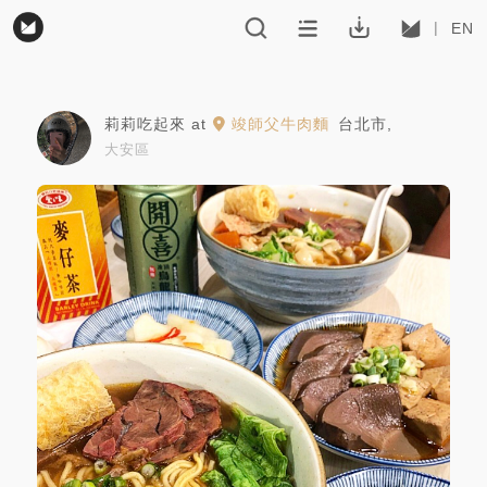
EN
莉莉吃起來
at
竣師父牛肉麵
台北市
,
大安區