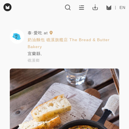
EN
泰·愛吃
at
奶油麵包 礁溪旗艦店 The Bread & Butter
Bakery
宜蘭縣
,
礁溪鄉