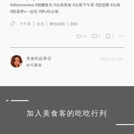
#afternoontea
#相機食先
#台南美食
#台南下午茶
#甜甜圈
#台南
#跟著胖v一起吃
#胖v吃台南
下午茶
台式
麵包糕點
甜點
22
1
2
美食吃起來😉
2022-01-30
好可愛🤩
加入美食客的吃吃行列