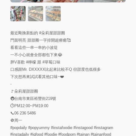
最近剛換新點的
#朵莉屋甜甜圈
門面明亮 甜甜圈一字排開超療癒🥰
看看這些一串一串的小波堤
一不小心就會全部都包下來😂
胖V喜歡
#檸檬
跟
#草莓口味
口感跟Mr. DXXXXX比起來比較不Q 但甜度也低很多
下次想再來試試看其他口味~❤️
-
🚩朵莉屋甜甜圈
🚇台南市東區裕豐街219號
⏱️PM12:00~PM19:00
📞06 236 5486
🚫周一
#popdaily
#popyummy
#instafoodie
#instagood
#instagram
#instadaily
#igfood
#foodie
#foodporn
#tainan
#tainanfood