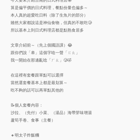
今天要來介紹台南的日式料理店🤩
算是偏平價的日式料理，餐點份量也偏多～
本人真的超愛吃日料（除了生魚片的部分）
雖然大家都說這是神仙食物，但真的不敢吃🥲
所以基本上到日式料理店都是點熟食居多
文章介紹前～（先上個國語課）😂
跟你們說「皋」這個字唸一聲「ㄍㄠ」
我一開始在那邊亂唸「ㄏㄠ」🥲🤣
在這裡有套餐跟單點可以選擇
當然選套餐基本上都是最划算～
吃不夠的話可以再單點其他的
📝個人套餐內容：
沙拉、（先付）小菜、（湯品）海帶芽味增湯
蘆筍手卷、食事（主餐）
🔸明太子炸飯糰