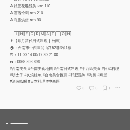
🔺舒肥花雕雞胸 ɴᴛᴅ.110
🔺酒蒸蛤蜊 ɴᴛᴅ.210
🔺海膽烘蛋 ɴᴛᴅ.90
－🄸🄽🄵🄾🅁🄼🄰🅃🄸🄾🄽－
🚩【皋月當代日式料理｜台南】
🏠：台南市中西區開山路52巷3號1樓
⏰：11:00-14:00/17:30-21:00
☎️：0968-898-896
#台南美食
#台南美食地圖
#台南日式料理
#中西區美食
#日式料理
#明太子
#炙燒鮭魚
#台南美食推薦
#舒肥雞胸
#海膽
#烘蛋
#酒蒸蛤蜊
#日本料理
#中西區
8
0
1