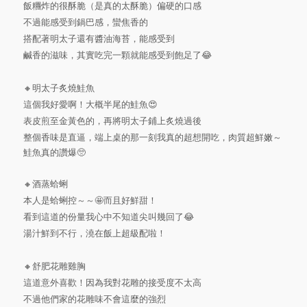
飯糰炸的很酥脆（是真的太酥脆）偏硬的口感
不過能感受到鍋巴感，蠻焦香的
搭配著明太子還有醬油海苔，能感受到
鹹香的滋味，其實吃完一顆就能感受到飽足了😂
🔸明太子炙燒鮭魚
這個我好愛啊！大概半尾的鮭魚😍
表皮煎至金黃色的，再將明太子鋪上炙燒過後
整個香味是直逼，端上桌的那一刻我真的超想開吃，肉質超鮮嫩～
鮭魚真的讚爆🥺
🔸酒蒸蛤蜊
本人是蛤蜊控～～🤩而且好鮮甜！
看到這道的份量我心中不知道尖叫幾回了😂
湯汁鮮到不行，澆在飯上超級配啦！
🔸舒肥花雕雞胸
這道意外喜歡！因為我對花雕的接受度不太高
不過他們家的花雕味不會這麼的強烈