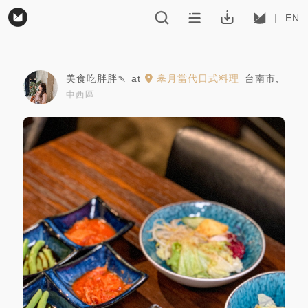
EN
美食吃胖胖🍡
at
皋月當代日式料理
台南市
,
中西區