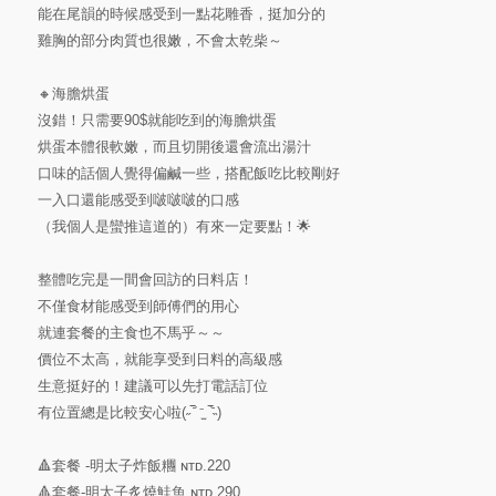
能在尾韻的時候感受到一點花雕香，挺加分的
雞胸的部分肉質也很嫩，不會太乾柴～
🔸海膽烘蛋
沒錯！只需要90$就能吃到的海膽烘蛋
烘蛋本體很軟嫩，而且切開後還會流出湯汁
口味的話個人覺得偏鹹一些，搭配飯吃比較剛好
一入口還能感受到啵啵啵的口感
（我個人是蠻推這道的）有來一定要點！🌟
整體吃完是一間會回訪的日料店！
不僅食材能感受到師傅們的用心
就連套餐的主食也不馬乎～～
價位不太高，就能享受到日料的高級感
生意挺好的！建議可以先打電話訂位
有位置總是比較安心啦(˶‾᷄ ⁻̫ ‾᷅˵)
🔺套餐 -明太子炸飯糰 ɴᴛᴅ.220
🔺套餐-明太子炙燒鮭魚 ɴᴛᴅ.290