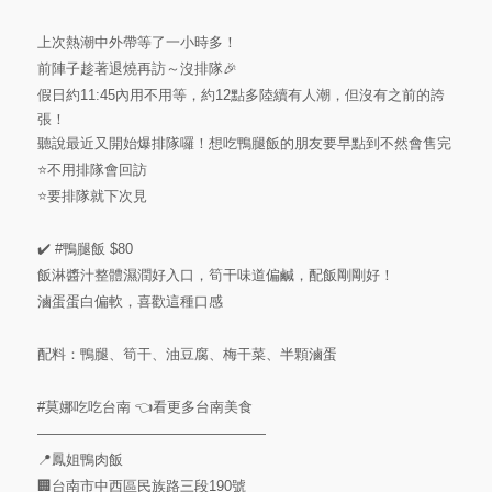
上次熱潮中外帶等了一小時多！
前陣子趁著退燒再訪～沒排隊🎉
假日約11:45內用不用等，約12點多陸續有人潮，但沒有之前的誇
張！
聽說最近又開始爆排隊囉！想吃鴨腿飯的朋友要早點到不然會售完
⭐️不用排隊會回訪
⭐️要排隊就下次見
✔️
#鴨腿飯
$80
飯淋醬汁整體濕潤好入口，筍干味道偏鹹，配飯剛剛好！
滷蛋蛋白偏軟，喜歡這種口感
配料：鴨腿、筍干、油豆腐、梅干菜、半顆滷蛋
#莫娜吃吃台南
👈看更多台南美食
————————————————
📍鳳姐鴨肉飯
🏢台南市中西區民族路三段190號