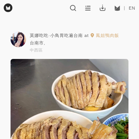
EN
莫娜吃吃·小鳥胃吃遍台南
at
鳳姐鴨肉飯
台南市
,
中西區