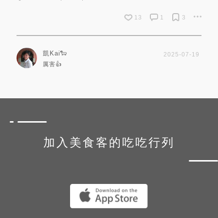
13
1
3
凱Kai🐑
2025-07-19
厲害👍
加入美食客的吃吃行列