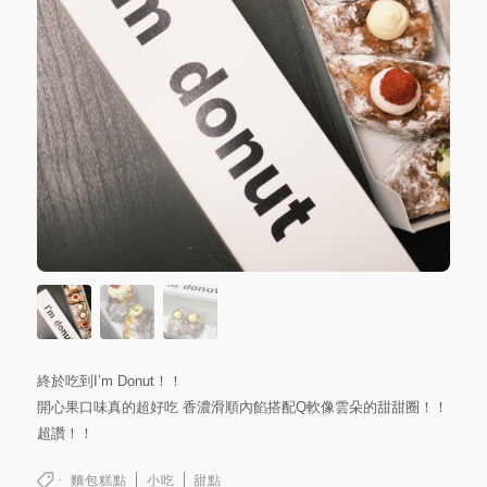
終於吃到I’m Donut！！
開心果口味真的超好吃 香濃滑順內餡搭配Q軟像雲朵的甜甜圈！！
超讚！！
麵包糕點
小吃
甜點