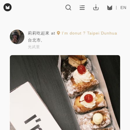
EN
莉莉吃起來
at
I'm donut ? Taipei Dunhua
台北市
,
光武里