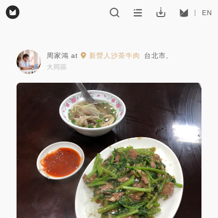
EN
周家鴻
at
新營人沙茶牛肉
台北市
,
大同區