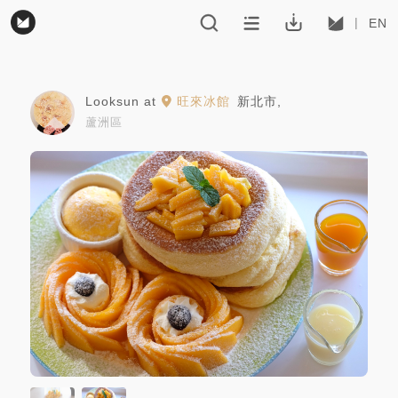
EN
Looksun
at
旺來冰館
新北市
,
蘆洲區