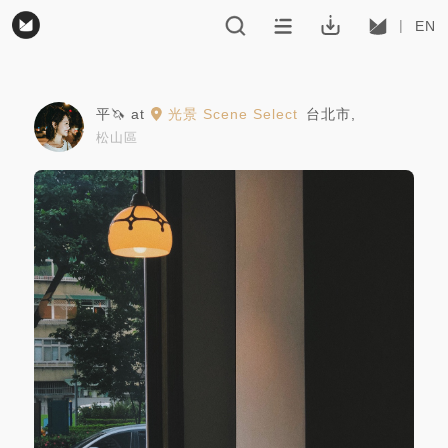
EN
平🦄
at
光景 Scene Select
台北市
,
松山區