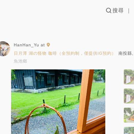
搜尋
HanHan_Yu
at
日月潭 湖の怪物 咖啡（全預約制，僅提供IG預約）
南投縣
,
魚池鄉