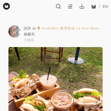
EN
詩詩
at
GoGoBox 樂灣基地 La One Base
桃園市
,
大溪區