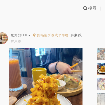
搜尋
肥知知🙋🏻‍♀️
at
飽嗝製所泰式早午餐
屏東縣
,
屏東市