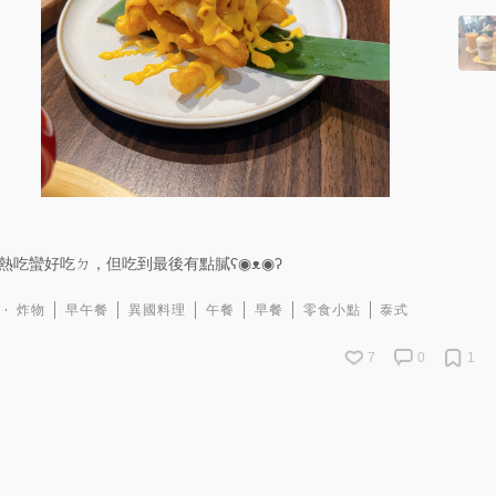
熱吃蠻好吃ㄉ，但吃到最後有點膩ʕ◉ᴥ◉ʔ
炸物
早午餐
異國料理
午餐
早餐
零食小點
泰式
7
0
1