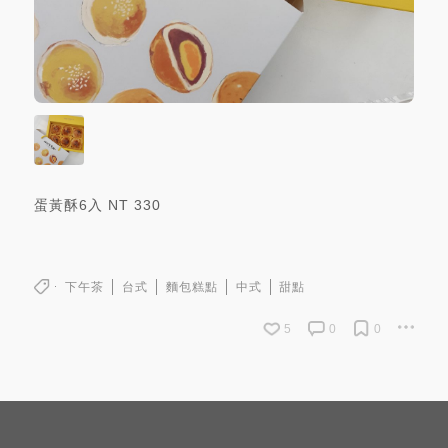
蛋黃酥6入
NT
330
下午茶
台式
麵包糕點
中式
甜點
5
0
0