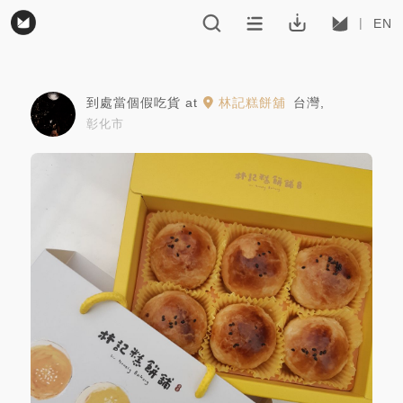
EN
到處當個假吃貨
at
林記糕餅舖
台灣
,
彰化市