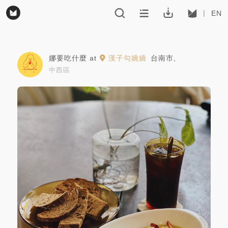
EN
娜要吃什麼
at
漢子勾嬌嬌
台南市
,
中西區