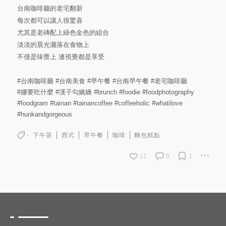
台南咖啡廳的老宅翻新
每次都可以讓人很驚喜
尤其是老磚配上綠色金色的組合
淡淡的晨光灑落在食物上
不僅是味蕾上 連視覺都是享受
#台南咖啡廳
#台南美食
#早午餐
#台南早午餐
#老宅咖啡廳
#娜要吃什麼
#漢子勾嬌嬌
#brunch
#foodie
#foodphotography
#foodgram
#tainan
#tainancoffee
#coffeeholic
#whatilove
#hunkandgorgeous
下午茶
西式
早午餐
咖啡
麵包糕點
11
0
1