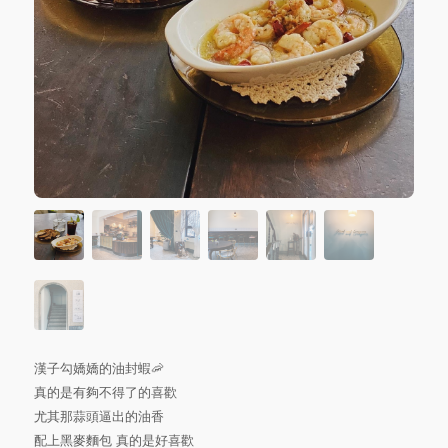
漢子勾嬌嬌的油封蝦🦐
真的是有夠不得了的喜歡
尤其那蒜頭逼出的油香
配上黑麥麵包 真的是好喜歡