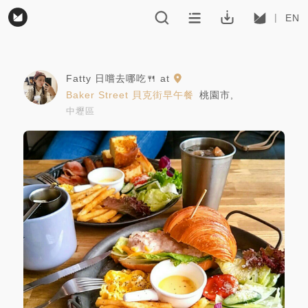
EN
Fatty 日嚐去哪吃🍴
at
Baker Street 貝克街早午餐
桃園市
,
中壢區