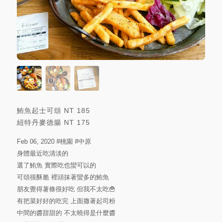
鮪魚起士可頌
NT
185
紐特丹麥德腸
NT
175
Feb 06, 2020
#桃園
#中原
身體最近吃清淡的
選了鮪魚 實際吃也蠻可以的
可頌很酥脆 裡頭抹著蠻多的鮪魚
朋友覺得薯條很好吃 但我不太吃🍟
有把菜好好的吃完 上面撒著起司粉
中間的醬甜甜的 不太曉得是什麼醬