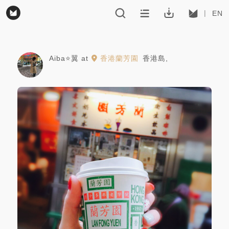
EN
Aiba⭐️翼
at
香港蘭芳園
香港島
,