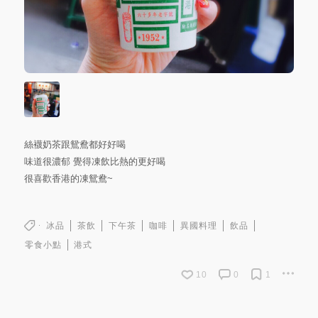
絲襪奶茶跟鴛鴦都好好喝
味道很濃郁 覺得凍飲比熱的更好喝
很喜歡香港的凍鴛鴦~
冰品
茶飲
下午茶
咖啡
異國料理
飲品
零食小點
港式
10
0
1