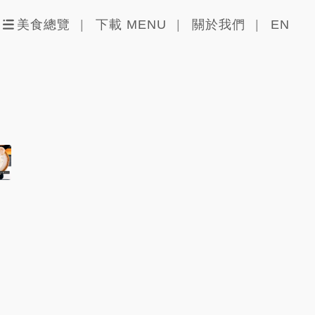
美食總覽
下載 MENU
關於我們
EN