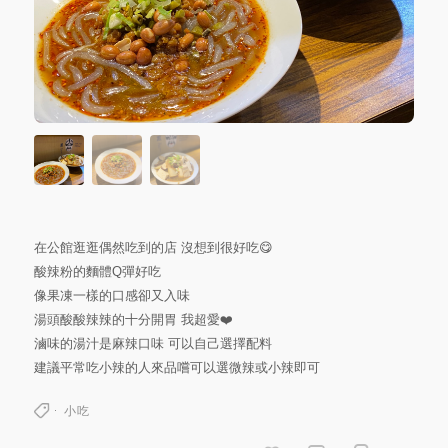
在公館逛逛偶然吃到的店 沒想到很好吃😋
酸辣粉的麵體Q彈好吃
像果凍一樣的口感卻又入味
湯頭酸酸辣辣的十分開胃 我超愛❤️
滷味的湯汁是麻辣口味 可以自己選擇配料
建議平常吃小辣的人來品嚐可以選微辣或小辣即可
小吃