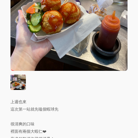
上週也來
這次第一站就先嗑個蝦球先
很清爽的口味
裡面有兩個大蝦仁❤️