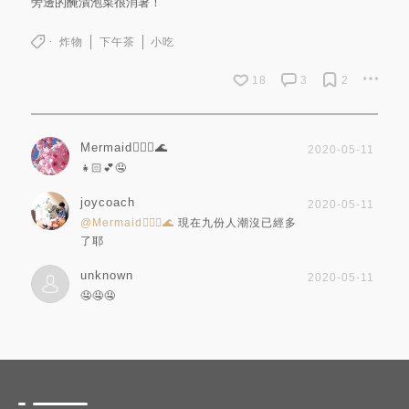
旁邊的醃漬泡菜很消暑！
炸物
下午茶
小吃
18
3
2
Mermaid🧜🏻‍♀️🌊
2020-05-11
👧🏻💕🤤
joycoach
2020-05-11
@Mermaid🧜🏻‍♀️🌊
現在九份人潮沒已經多
了耶
unknown
2020-05-11
🤤🤤🤤