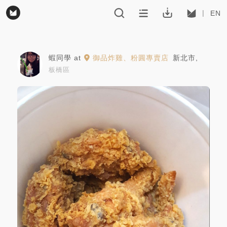
EN
蝦同學
at
御品炸雞、粉圓專賣店
新北市
,
板橋區