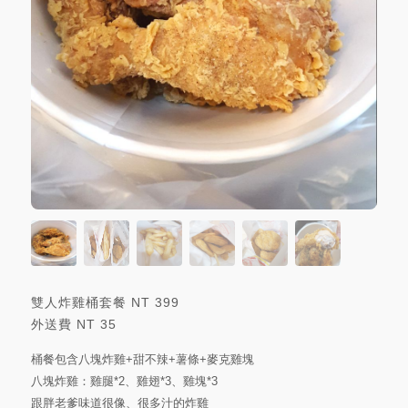
雙人炸雞桶套餐
NT
399
外送費
NT
35
桶餐包含八塊炸雞+甜不辣+薯條+麥克雞塊
八塊炸雞：雞腿*2、雞翅*3、雞塊*3
跟胖老爹味道很像、很多汁的炸雞