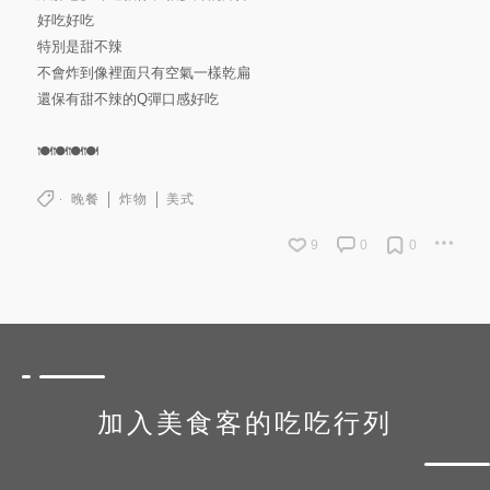
好吃好吃
特別是甜不辣
不會炸到像裡面只有空氣一樣乾扁
還保有甜不辣的Q彈口感好吃
🍽🍽🍽🍽
晚餐
炸物
美式
9
0
0
加入美食客的吃吃行列