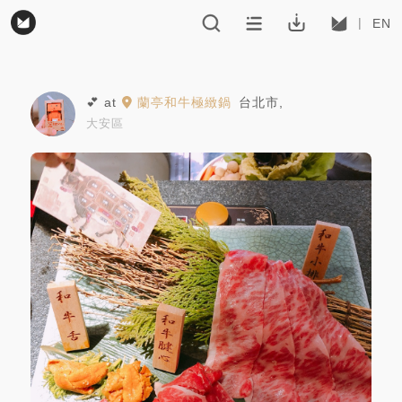
EN
💕
at
蘭亭和牛極緻鍋
台北市
,
大安區