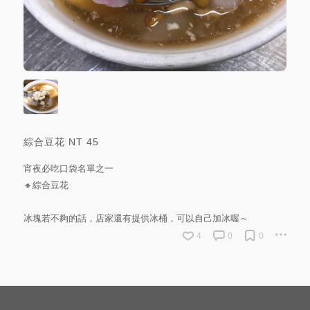
綜合豆花
NT
45
宵夜必吃口袋名單之一
🔸綜合豆花
冰塊若不夠的話，店家還有提供冰桶，可以自己加冰喔～
4
0
0