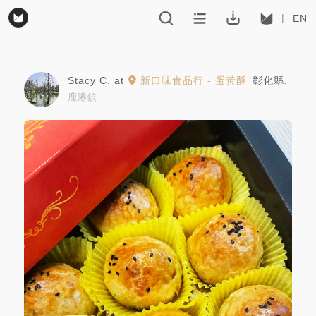
EN
Stacy C.
at
新口味食品行 - 蛋黃酥
彰化縣
,
鹿港鎮