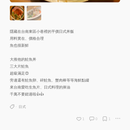
隱藏在台南東區小巷裡的平價日式丼飯
用料實在、價格合理
魚也很新鮮
大推他的鮭魚丼
三大片鮭魚
超級滿足😍
旁邊還有鮭魚卵、碎鮭魚、蟹肉棒等等海鮮點綴
來台南愛吃生魚片、日式料理的捧油
千萬不要錯過啦👍👍
日式
1
0
1