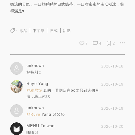
微涼的天氣，一口熱呼呼的日式綠茶，一口甜蜜蜜的南瓜刨冰，覺
得滿足♥
冰品
下午茶
日式
甜點
7
4
2
unknown
2020-10-18
好特別ㄛ
Ruyo Yang
2020-10-19
@維尼🐻
真的，看到店家po文只到這個月
底，馬上來吃
unknown
2020-10-19
@Ruyo
Yang 😮😮😮
MENU Taiwan
2020-10-20
嗨嗨😘