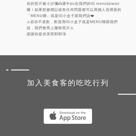
你的照片被小沙彌👼選中po在我們的IG menutaiwan
囉！如果想被標記或有任何問題都可以用個人頁裡面的
「MENU聊」或是IG小盒子跟我們說❤️
⚠️若你不喜歡，歡迎用IG小盒子或是MENU聊跟我們
說，我們會馬上撤除照片⚠️
謝謝你提供美照耶耶😘
加入美食客的吃吃行列