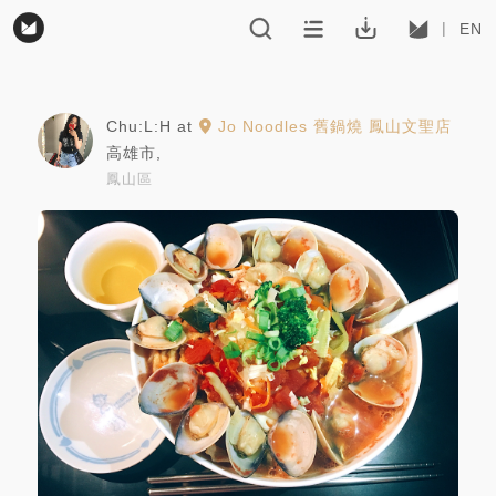
EN
Chu:L:H
at
Jo Noodles 舊鍋燒 鳳山文聖店
高雄市
,
鳳山區