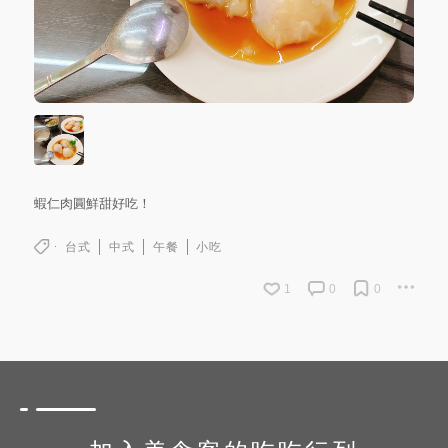
蝦仁肉圓鮮甜好吃！
台式
中式
午餐
小吃
1
0
0