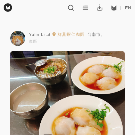
EN
Yulin Li
at
鮮蒸蝦仁肉圓
台南市
,
東區