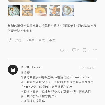
秒殺的煎包～現場桿皮現場包料～皮薄～滿滿的料～煎的恰恰～真
的是好吃～👍👍👍
炸物
下午茶
中式
小吃
11
2
3
MENU Taiwan
2021-03-07
嗨嗨👋
你的照片被yoo編🤟選中po在我們的IG menutaiwan
囉！如果想被標記或有任何問題都可以用個人頁裡面的
「MENU聊」或是IG小盒子跟我們說❤️
⚠️若你不喜歡，歡迎用IG小盒子或是MENU聊跟我們
說，我們會馬上撤除照片⚠️
謝謝你提供美照🙏