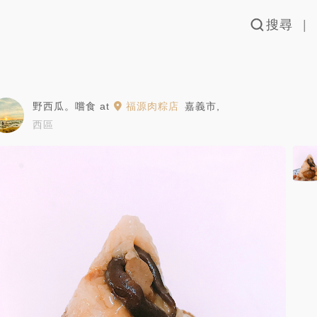
搜尋
野西瓜。嚐食
at
福源肉粽店
嘉義市
,
西區