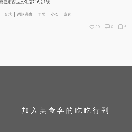
嘉義市西區文化路716之1號
台式
網購美食
午餐
小吃
素食
29
0
6
加入美食客的吃吃行列