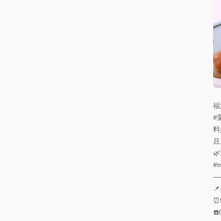
福
#
料
且

#m
—

⏰5
☎️