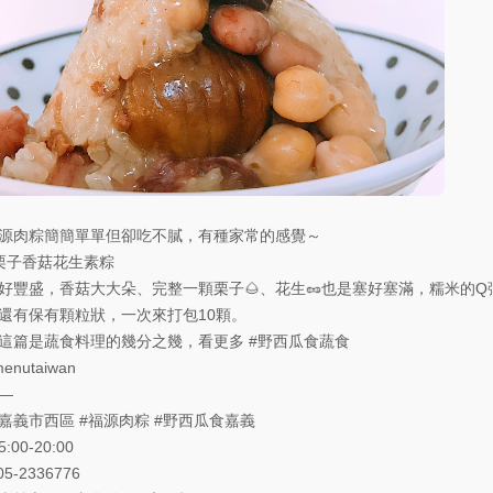
源肉粽簡簡單單但卻吃不膩，有種家常的感覺～
栗子香菇花生素粽
好豐盛，香菇大大朵、完整一顆栗子🌰、花生🥜也是塞好塞滿，糯米的Q
還有保有顆粒狀，一次來打包10顆。
這篇是蔬食料理的幾分之幾，看更多
#野西瓜食蔬食
enutaiwan
—
嘉義市西區
#福源肉粽
#野西瓜食嘉義
:00-20:00
05-2336776