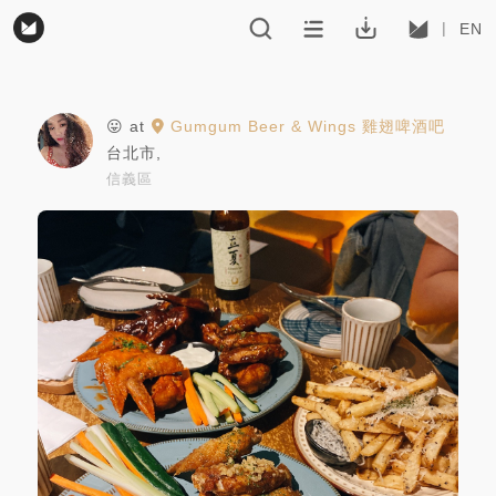
EN
😛
at
Gumgum Beer & Wings 雞翅啤酒吧
台北市
,
信義區