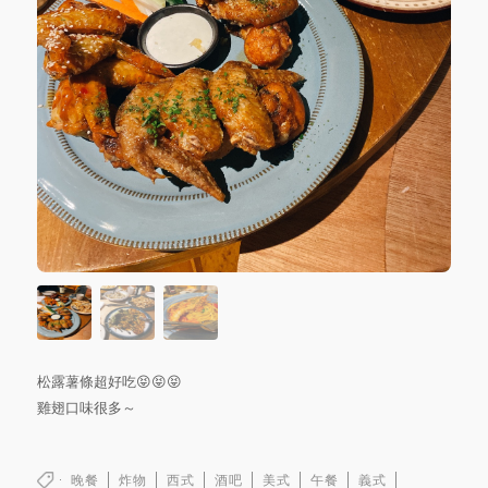
松露薯條超好吃😝😝😝
雞翅口味很多～
晚餐
炸物
西式
酒吧
美式
午餐
義式