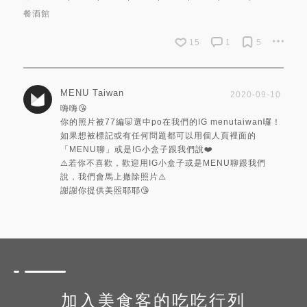
餐酒館
15
1
5
MENU Taiwan
2020-09-10
嗨嗨😘
你的照片被77編🐷選中po在我們的IG menutaiwan囉！
如果想被標記或有任何問題都可以用個人頁裡面的
「MENU聊」或是IG小盒子跟我們說❤️
⚠️若你不喜歡，歡迎用IG小盒子或是MENU聊跟我們
說，我們會馬上撤除照片⚠️
謝謝你提供美照耶耶😘
加入美食客的吃吃行列