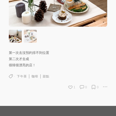
第一次去沒預約排不到位置
第二次才去成
很韓很漂亮的店！
下午茶
咖啡
甜點
1
0
0