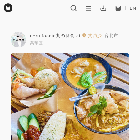
EN
neru.foodie丸の良食
at
艾叻沙
台北市
,
萬華區