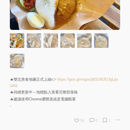
🔥雙北美食地圖正式上線👉
https://goo.gl/maps/jdtSUNJEUgLjty
UA9
🔥持續更新中～地標點入查看完整部落格
🔥建議使用Chrome瀏覽器或是電腦觀看
-
16
0
1