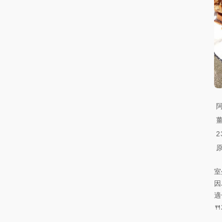
室
因
適
🍴