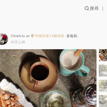
搜尋
ChiehJu
at
阿將的家23咖啡館
嘉義縣
,
阿里山鄉