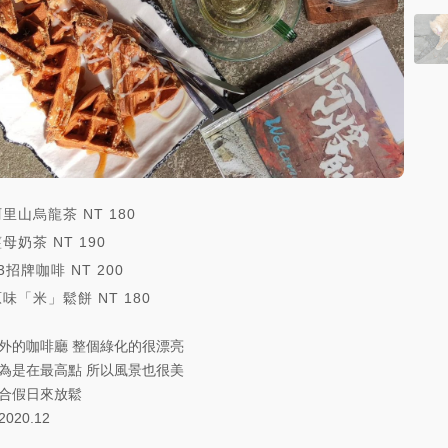
阿里山烏龍茶
NT
180
薑母奶茶
NT
190
23招牌咖啡
NT
200
原味「米」鬆餅
NT
180
外的咖啡廳 整個綠化的很漂亮
為是在最高點 所以風景也很美
合假日來放鬆
2020.12