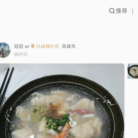
搜尋
冠冠
at
桔緣麵疙瘩
高雄市
,
楠梓區