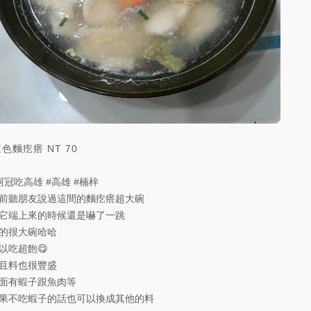
三色麵疙瘩
NT
70
阿冠吃高雄
#高雄
#楠梓
前聽朋友說過這間的麵疙瘩超大碗
它端上來的時候還是嚇了一跳
的很大碗哈哈
以吃超飽😋
且料也很豐盛
面有蝦子跟魚肉等
果不吃蝦子的話也可以換成其他的料