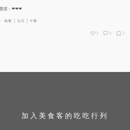
愛度：❤❤❤
晚餐
台式
午餐
2
0
3
加入美食客的吃吃行列