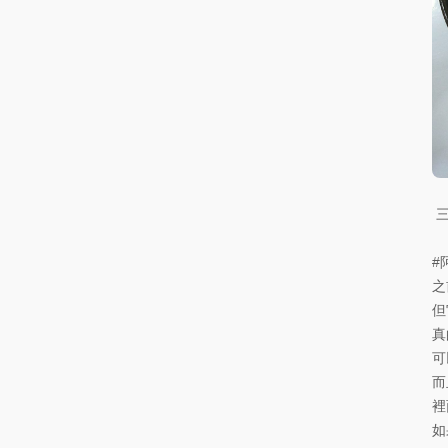
#
之
但
真
可
而
裡
如