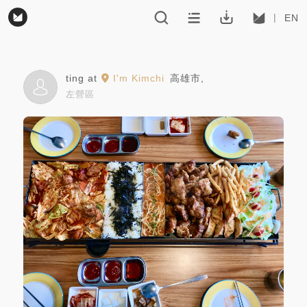
EN
ting
at
I'm Kimchi
高雄市
,
左營區