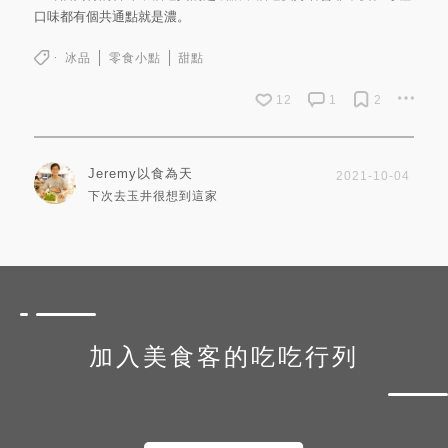
口味都有個共通點就是濃。
冰品
零食小點
甜點
12
1
2
Jeremy以食為天
2021-10-04
下次去玉井很想到這家
加入美食客的吃吃行列