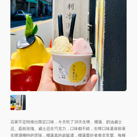
店家不定時推出限定口味，今天吃了18天生啤、榴蓮、奶油威士
忌、荔枝玫瑰、威士忌生巧克力，口味都不錯，生啤口味還保留著
生啤酒獨特的苦味，榴蓮真的超級濃，榴蓮愛好者會非常愛。每種