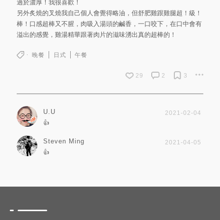
過於濃厚！我很喜歡！
另外炙燒的叉燒我自己個人會覺得略油，但舒肥雞跟雞腿超！級！
棒！口感超棒又不腥，肉吸入湯頭的鹹香，一口咬下，在口中會有
溢出的感覺，雞湯精華跟著肉片的滋味湧出真的超棒的！
晚餐
日式
午餐
29
2
3
U.U
2021-02-04
👍
Steven Ming
2021-04-05
👍