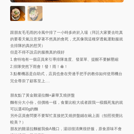
跟朋友毛毛雨的冷風中排了一小時多終於入場（拜託大家要去吃真
的要看天氣注意穿著不然真的會死，尤其像我這種穿透氣運動服就
去排隊的真的想哭）
但是不得不說店的服務真的很好
1.會特地有一個店員來引導排隊進度、發菜單、提醒不要解壓縮
2.排隊突然下雨會！發！雨！傘！
3.點餐機器是自助式，店員也會在旁邊手把手的教你如何使用機台
完全尊崇了顧客至上....
朋友點了黃金雞湯拉麵+豪華叉燒拼盤
麵有分大小份，但價格一樣，食量比較大或者跟我一樣餓死鬼的就
可以選400g的麵
另外店員會問要不要幫忙直接把叉燒拼盤鋪在碗上面（拍照視覺比
較美？）
朋友的雞湯拉麵被我偷A幾口，湯頭很清爽很舒服，原食原味不會