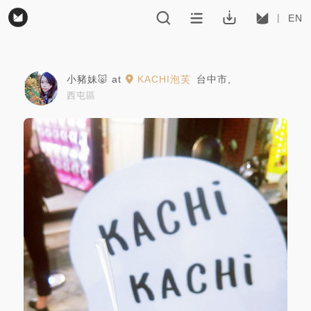
EN
小豬妹🐷
at
KACHI泡芙
台中市
,
西屯區