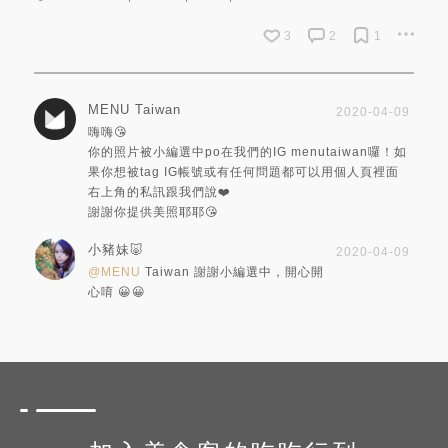
3
2
1
MENU Taiwan
2020-04-09
嗨嗨😘
你的照片被小編選中po在我們的IG menutaiwan囉！如
果你想被tag IG帳號或有任何問題都可以用個人頁裡面
右上角的私訊跟我們說❤️
謝謝你提供美照耶耶😘
小豬妹🐷
2020-04-09
@MENU
Taiwan 謝謝小編選中，開心開
心唷 😀😀