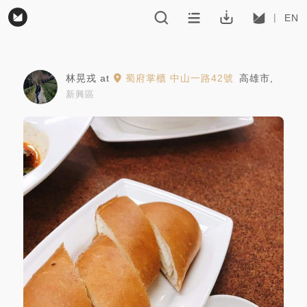
EN
林晃戎
at
蜀府掌櫃 中山一路42號
高雄市
,
新興區